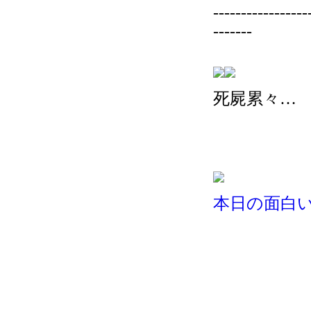
-----------------
-------
死屍累々…
本日の面白