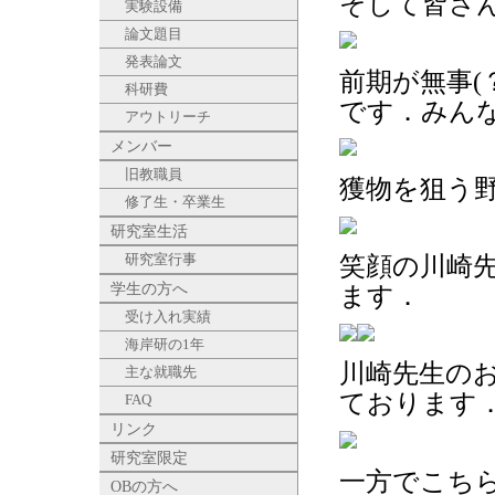
そして皆さ
実験設備
論文題目
発表論文
前期が無事(
科研費
です．みん
アウトリーチ
メンバー
旧教職員
獲物を狙う
修了生・卒業生
研究室生活
研究室行事
笑顔の川崎
学生の方へ
ます．
受け入れ実績
海岸研の1年
川崎先生の
主な就職先
ております
FAQ
リンク
研究室限定
一方でこち
OBの方へ