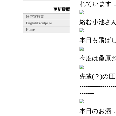
れています
更新履歴
研究室行事
絡む小池さ
EnglishFrontpage
Home
本日も飛ば
今度は桑原
先輩(？)の圧
-----------------
-------
本日のお酒